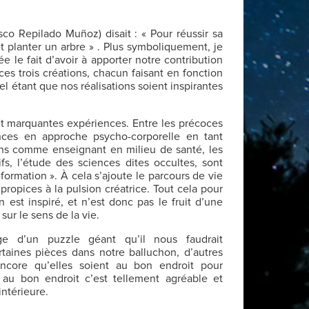
 Repilado Muñoz) disait : « Pour réussir sa
et planter un arbre » . Plus symboliquement, je
 le fait d’avoir à apporter notre contribution
ces trois créations, chacun faisant en fonction
el étant que nos réalisations soient inspirantes
et marquantes expériences. Entre les précoces
ances en approche psycho-corporelle en tant
ions comme enseignant en milieu de santé, les
s, l’étude des sciences dites occultes, sont
formation ». À cela s’ajoute le parcours de vie
propices à la pulsion créatrice. Tout cela pour
est inspiré, et n’est donc pas le fruit d’une
ur le sens de la vie.
e d’un puzzle géant qu’il nous faudrait
rtaines pièces dans notre balluchon, d’autres
encore qu’elles soient au bon endroit pour
t au bon endroit c’est tellement agréable et
intérieure.