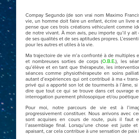
Compay Segundo (de son vrai nom Maximo Francisco
vie, un homme doit faire un enfant, écrire un livre 
pense que ces trois créations véhiculent comme idée
de notre vivant. À mon avis, peu importe qu’il y ait 
de ses qualités et de ses aptitudes propres. L’essenti
pour les autres et utiles à la vie.
Ma trajectoire de vie m’a confronté à de multiples 
et nombreuses sorties de corps (
O.B.E.
), les sé
qu’élève et en tant que thérapeute, les intervent
séances comme physiothérapeute en soins palliatif
autant d’expériences qui ont contribué à ma « trans-
privé qui a apporté son lot de tourments à l’âme, si 
dire que tout ce qui se trouve dans cet ouvrage en 
interrogation purement philosopique et/ou poétique s
Pour moi, notre parcours de vie est à l’imag
progressivement constituer. Nous arrivons avec ce
sont acquises en cours de route, puis il faut 
l’assemblage final. Lorsqu’une chose est juste e
apaisant, car cela contribue à une sensation de paix 