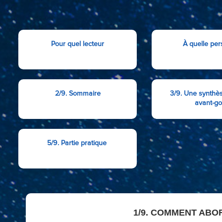
Pour quel lecteur
À quelle pe
2/9. Sommaire
3/9. Une synth
avant-go
5/9. Partie pratique
1/9. COMMENT ABO