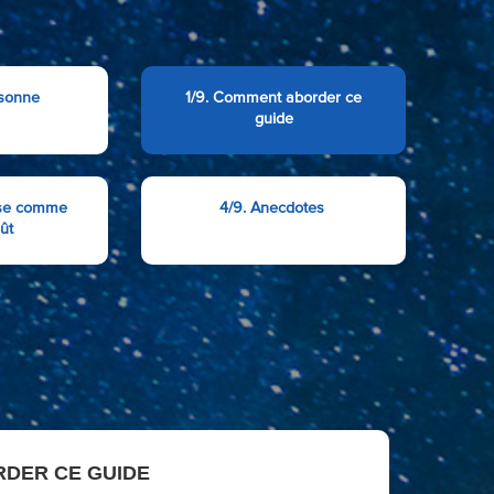
rsonne
1/9. Comment aborder ce
guide
èse comme
4/9. Anecdotes
ût
RDER CE GUIDE